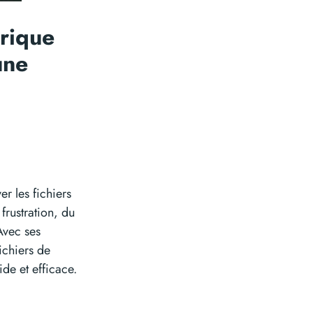
érique
une
r les fichiers
frustration, du
Avec ses
ichiers de
ide et efficace.