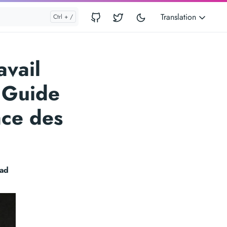
Translation
avail
 Guide
ace des
ead