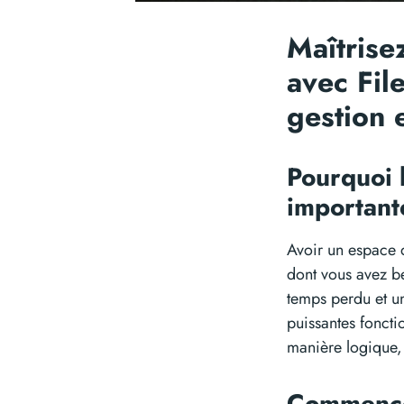
Maîtrise
avec Fil
gestion 
Pourquoi l
importan
Avoir un espace d
dont vous avez be
temps perdu et un
puissantes foncti
manière logique, 
Commence