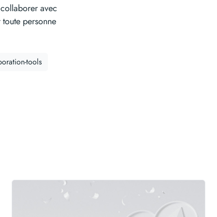
 collaborer avec
ur toute personne
boration-tools