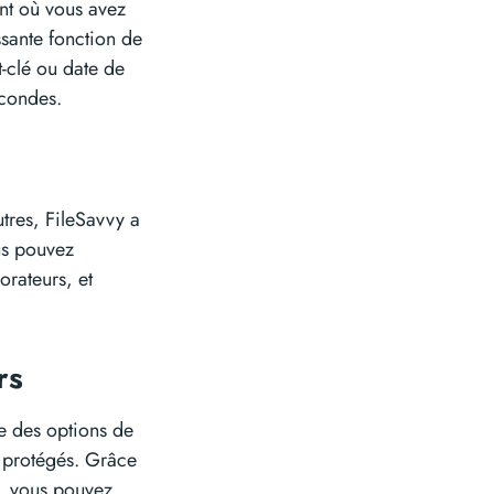
ent où vous avez
sante fonction de
-clé ou date de
econdes.
utres, FileSavvy a
ous pouvez
orateurs, et
ers
se des options de
s protégés. Grâce
s, vous pouvez