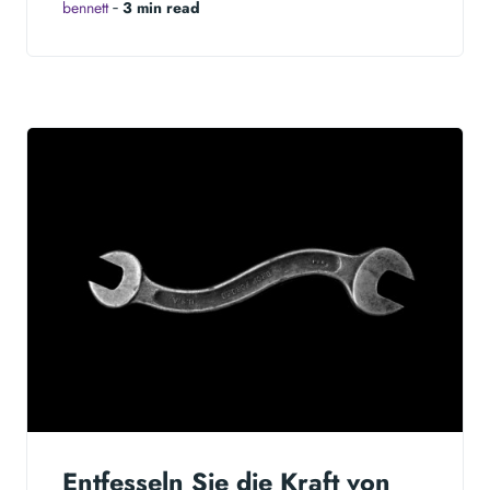
bennett
‐
3 min read
Entfesseln Sie die Kraft von