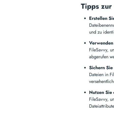
Tipps zur
Erstellen S
Dateibenennu
und zu identi
Verwenden 
FileSavvy, um
abgerufen w
Sichern Sie
Dateien in F
versehentlic
Nutzen Sie 
FileSavvy, u
Dateiattribut