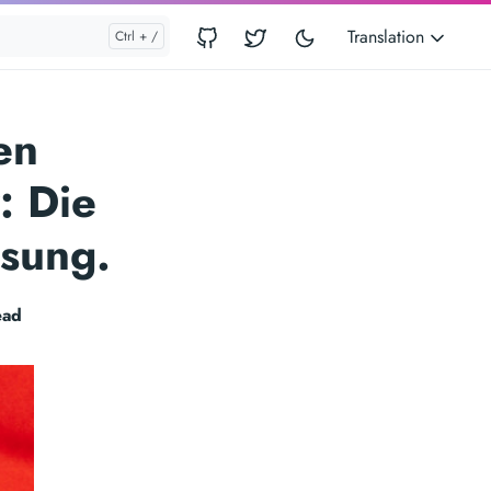
Translation
en
: Die
ösung.
ead