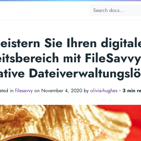
eistern Sie Ihren digital
itsbereich mit FileSavvy
ative Dateiverwaltungsl
sted in
filesavvy
on November 4, 2020 by
olivia-hughes
‐
3 min r