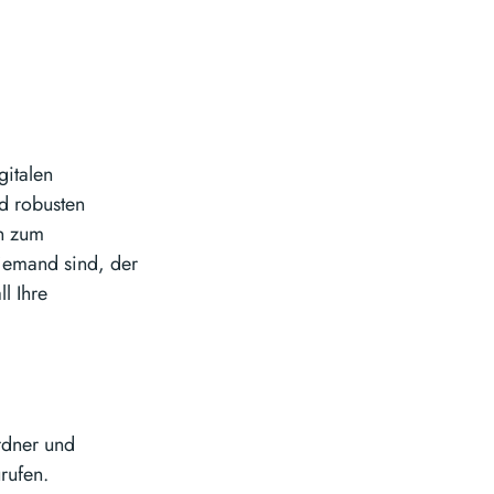
gitalen
d robusten
en zum
 jemand sind, der
l Ihre
rdner und
rufen.