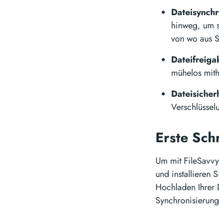
Dateisynchr
hinweg, um s
von wo aus S
Dateifreiga
mühelos mithi
Dateisicherh
Verschlüssel
Erste Sch
Um mit FileSavvy
und installieren 
Hochladen Ihrer 
Synchronisierung