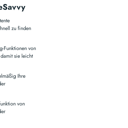
ileSavvy
tente
hnell zu finden
g-Funktionen von
damit sie leicht
elmäßig Ihre
der
funktion von
der