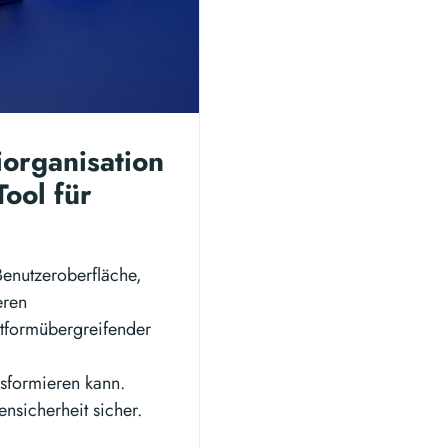
iorganisation
Tool für
Benutzeroberfläche,
eren
ttformübergreifender
sformieren kann.
ensicherheit sicher.