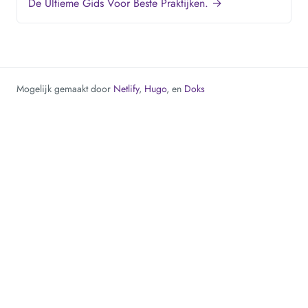
De Ultieme Gids Voor Beste Praktijken. →
Mogelijk gemaakt door
Netlify
,
Hugo
, en
Doks