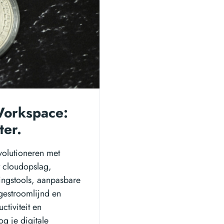
 Workspace:
ter.
volutioneren met
t cloudopslag,
ngstools, aanpasbare
gestroomlijnd en
tiviteit en
g je digitale