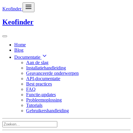
Keofinder
Keofinder
Home
Blog
Documentatie
Aan de slag
Installatiehandleiding
Geavanceerde onderwerpen
API-documentatie
Best practices
FAQ
Functie-updates
Probleemoplossing
Tutorials
Gebruikershandleiding