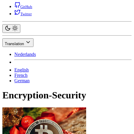
GitHub
Twitter
Translation
Nederlands
English
French
German
Encryption-Security