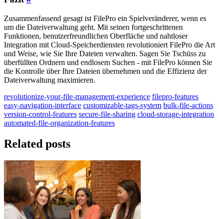
Zusammenfassend gesagt ist FilePro ein Spielveränderer, wenn es
um die Dateiverwaltung geht. Mit seinen fortgeschrittenen
Funktionen, benutzerfreundlichen Oberfläche und nahtloser
Integration mit Cloud-Speicherdiensten revolutioniert FilePro die Art
und Weise, wie Sie Ihre Dateien verwalten. Sagen Sie Tschüss zu
überfüllten Ordnern und endlosem Suchen - mit FilePro können Sie
die Kontrolle über Ihre Dateien übernehmen und die Effizienz der
Dateiverwaltung maximieren.
revolutionize-your-file-management-experience
filepro-features
easy-navigation-interface
customizable-tags-system
bulk-file-actions
version-control-features
secure-file-sharing
cloud-storage-integration
automated-file-organization-features
Related posts