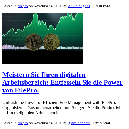
Posted in
filepro
on November 4, 2020 by
olivia-hughes
‐
3 min read
Meistern Sie Ihren digitalen
Arbeitsbereich: Entfesseln Sie die Power
von FilePro.
Unleash the Power of Efficient File Management with FilePro:
Organisieren, Zusammenarbeiten und Steigern Sie die Produktivität
in Ihrem digitalen Arbeitsbereich.
Posted in
filepro
on November 4, 2020 by
grace-bennett
‐
2 min read