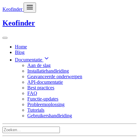
Keofinder
Keofinder
Home
Blog
Documentatie
Aan de slag
Installatiehandleiding
Geavanceerde onderwerpen
API-documentatie
Best practices
FAQ
Functie-updates
Probleemoplossing
Tutorials
Gebruikershandleiding