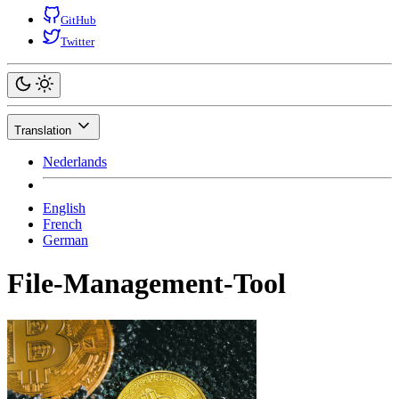
GitHub
Twitter
Translation
Nederlands
English
French
German
File-Management-Tool