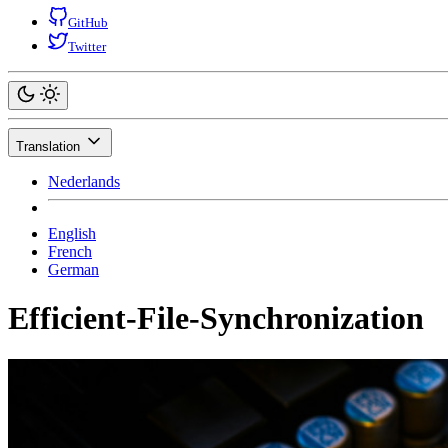
GitHub
Twitter
Translation
Nederlands
English
French
German
Efficient-File-Synchronization