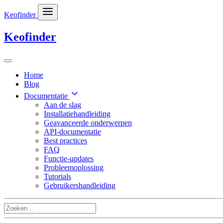
Keofinder
Keofinder
Home
Blog
Documentatie
Aan de slag
Installatiehandleiding
Geavanceerde onderwerpen
API-documentatie
Best practices
FAQ
Functie-updates
Probleemoplossing
Tutorials
Gebruikershandleiding