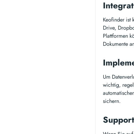
Integra
Keofinder ist
Drive, Dropbo
Plattformen k
Dokumente an
Impleme
Um Datenverlu
wichtig, rege
automatischen
sichern.
Suppor