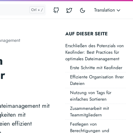
Translation
AUF DIESER SEITE
management
Erschließen des Potenzials von
Keofinder: Best Practices für
n
optimales Dateimanagement
Erste Schritte mit Keofinder
r
Effiziente Organisation Ihrer
Dateien
Nutzung von Tags für
einfaches Sortieren
 Dateimanagement mit
Zusammenarbeit mit
keiten mit
Teammitgliedern
ien effizient
Festlegen von
Berechtigungen und
n