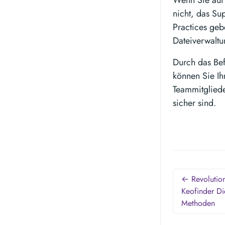
Wenn Sie auf
nicht, das Su
Practices geb
Dateiverwalt
Durch das Bef
können Sie I
Teammitgliede
sicher sind.
← Revolution
Keofinder Di
Methoden