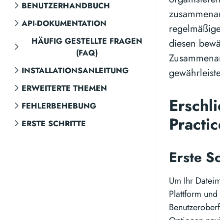
BENUTZERHANDBUCH
zusammenarb
API-DOKUMENTATION
regelmäßige
HÄUFIG GESTELLTE FRAGEN
diesen bewä
(FAQ)
Zusammenarb
INSTALLATIONSANLEITUNG
gewährleist
ERWEITERTE THEMEN
Erschl
FEHLERBEHEBUNG
Practi
ERSTE SCHRITTE
Erste S
Um Ihr Dateim
Plattform und
Benutzeroberf