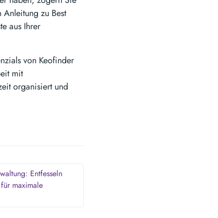
er haben, zögern Sie
n Anleitung zu Best
e aus Ihrer
nzials von Keofinder
it mit
eit organisiert und
waltung: Entfesseln
 für maximale