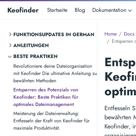
Keofinder
Startseite
Blog
Dokumentation
Home
Docs
FUNKTIONSUPDATES IN GERMAN
Entsperren 
ANLEITUNGEN
BESTE PRAKTIKEN
Entsp
Revolutioniere deine Dateiorganisation
Keofi
mit Keofinder Die ultimative Anleitung zu
bewährten Methoden
opti
Entsperren des Potenzials von
Keofinder: Beste Praktiken für
optimales Dateimanagement
Entfesseln 
Meisterung der Dateiverwaltung:
bewährten M
Entfesseln der Kraft von Keofinder für
Keofinder, i
maximale Produktivität.
organisieren