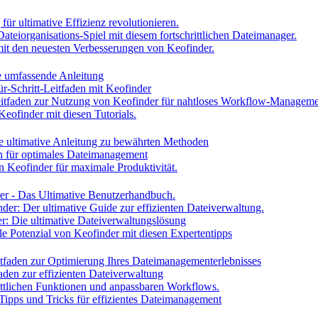
ür ultimative Effizienz revolutionieren.
Dateiorganisations-Spiel mit diesem fortschrittlichen Dateimanager.
h mit den neuesten Verbesserungen von Keofinder.
ne umfassende Anleitung
ür-Schritt-Leitfaden mit Keofinder
Leitfaden zur Nutzung von Keofinder für nahtloses Workflow-Managem
Keofinder mit diesen Tutorials.
ie ultimative Anleitung zu bewährten Methoden
en für optimales Dateimanagement
n Keofinder für maximale Produktivität.
der - Das Ultimative Benutzerhandbuch.
nder: Der ultimative Guide zur effizienten Dateiverwaltung.
er: Die ultimative Dateiverwaltungslösung
lle Potenzial von Keofinder mit diesen Expertentipps
itfaden zur Optimierung Ihres Dateimanagementerlebnisses
faden zur effizienten Dateiverwaltung
rittlichen Funktionen und anpassbaren Workflows.
 Tipps und Tricks für effizientes Dateimanagement