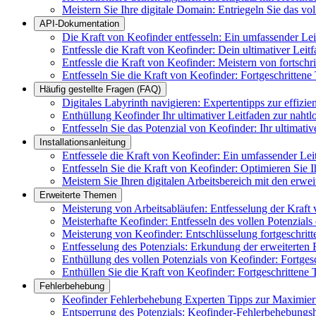
Meistern Sie Ihre digitale Domain: Entriegeln Sie das vo
API-Dokumentation
Die Kraft von Keofinder entfesseln: Ein umfassender Le
Entfessle die Kraft von Keofinder: Dein ultimativer Leit
Entfessle die Kraft von Keofinder: Meistern von fortsch
Entfesseln Sie die Kraft von Keofinder: Fortgeschrittene
Häufig gestellte Fragen (FAQ)
Digitales Labyrinth navigieren: Expertentipps zur effizi
Enthüllung Keofinder Ihr ultimativer Leitfaden zur naht
Entfesseln Sie das Potenzial von Keofinder: Ihr ultimat
Installationsanleitung
Entfessele die Kraft von Keofinder: Ein umfassender Lei
Entfesseln Sie die Kraft von Keofinder: Optimieren Sie Ih
Meistern Sie Ihren digitalen Arbeitsbereich mit den erwe
Erweiterte Themen
Meisterung von Arbeitsabläufen: Entfesselung der Kraft
Meisterhafte Keofinder: Entfesseln des vollen Potenzials
Meisterung von Keofinder: Entschlüsselung fortgeschrit
Entfesselung des Potenzials: Erkundung der erweiterten
Enthüllung des vollen Potenzials von Keofinder: Fortges
Enthüllen Sie die Kraft von Keofinder: Fortgeschrittene 
Fehlerbehebung
Keofinder Fehlerbehebung Experten Tipps zur Maximier
Entsperrung des Potenzials: Keofinder-Fehlerbehebung