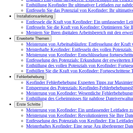
Enthüllung Keofinder Ihr ultimativer Leitfaden zur naht
Entfesseln Sie das Potenzial von Keofinder: Ihr ultimat
Installationsanleitung
Entfessele die Kraft von Keofinder: Ein umfassender Lei
Entfesseln Sie die Kraft von Keofinder: Optimieren Sie Ih
Meistern Sie Ihren digitalen Arbeitsbereich mit den erwe
Erweiterte Themen
Meisterung von Arbeitsabläufen: Entfesselung der Kraft
Meisterhafte Keofinder: Entfesseln des vollen Potenzials
Meisterung von Keofinder: Entschlüsselung fortgeschrit
Entfesselung des Potenzials: Erkundung der erweiterten
Enthüllung des vollen Potenzials von Keofinder: Fortges
Enthüllen Sie die Kraft von Keofinder: Fortgeschrittene 
Fehlerbehebung
Keofinder Fehlerbehebung Experten Tipps zur Maximier
Entsperrung des Potenzials: Keofinder-Fehlerbehebung
Meisterung von Keofinder: Wesentliche Fehlerbehebungs
Enthüllung des Geheimnisses für nahtlose Dateiverwaltu
Erste Schritte
Meisterung von Keofinder: Ein umfassender Leitfaden zu
Meisterung von Keofinder: Revolutionieren Sie Ihre Date
Entfesselung des Potenzials von Keofinder: Ein Leitfad
Meisterhaftes Keofinder: Eine neue Ära überlegener Dat