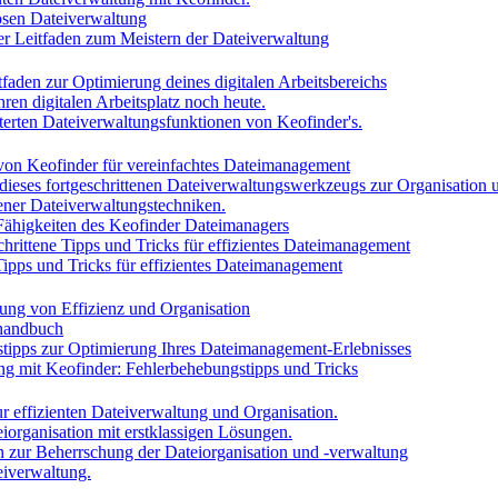
losen Dateiverwaltung
iver Leitfaden zum Meistern der Dateiverwaltung
tfaden zur Optimierung deines digitalen Arbeitsbereichs
ren digitalen Arbeitsplatz noch heute.
iterten Dateiverwaltungsfunktionen von Keofinder's.
 von Keofinder für vereinfachtes Dateimanagement
 dieses fortgeschrittenen Dateiverwaltungswerkzeugs zur Organisation u
tener Dateiverwaltungstechniken.
 Fähigkeiten des Keofinder Dateimanagers
chrittene Tipps und Tricks für effizientes Dateimanagement
Tipps und Tricks für effizientes Dateimanagement
ung von Effizienz und Organisation
shandbuch
tipps zur Optimierung Ihres Dateimanagement-Erlebnisses
ng mit Keofinder: Fehlerbehebungstipps und Tricks
r effizienten Dateiverwaltung und Organisation.
iorganisation mit erstklassigen Lösungen.
en zur Beherrschung der Dateiorganisation und -verwaltung
eiverwaltung.