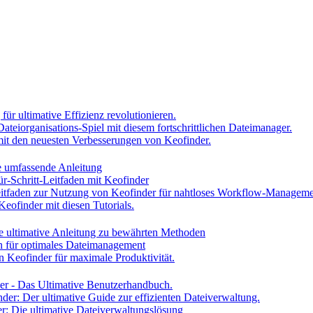
ür ultimative Effizienz revolutionieren.
Dateiorganisations-Spiel mit diesem fortschrittlichen Dateimanager.
h mit den neuesten Verbesserungen von Keofinder.
ne umfassende Anleitung
ür-Schritt-Leitfaden mit Keofinder
Leitfaden zur Nutzung von Keofinder für nahtloses Workflow-Managem
Keofinder mit diesen Tutorials.
ie ultimative Anleitung zu bewährten Methoden
en für optimales Dateimanagement
n Keofinder für maximale Produktivität.
der - Das Ultimative Benutzerhandbuch.
nder: Der ultimative Guide zur effizienten Dateiverwaltung.
er: Die ultimative Dateiverwaltungslösung