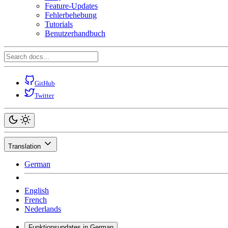
Feature-Updates
Fehlerbehebung
Tutorials
Benutzerhandbuch
GitHub
Twitter
Translation
German
English
French
Nederlands
Funktionsupdates in German