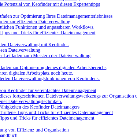
lle Potenzial von Keofinder mit diesen Expertentipps
itfaden zur Optimierung Ihres Dateimanagementerlebnisses
faden zur effizienten Dateiverwaltung
rittlichen Funktionen und anpassbaren Workflows.
 Tipps und Tricks für effizientes Dateimanagement
enten Dateiverwaltung mit Keofinder.
losen Dateiverwaltung
iver Leitfaden zum Meistern der Dateiverwaltung
tfaden zur Optimierung deines digitalen Arbeitsbereichs
ren digitalen Arbeitsplatz noch heute.
iterten Dateiverwaltungsfunktionen von Keofinder's.
 von Keofinder für vereinfachtes Dateimanagement
 dieses fortgeschrittenen Dateiverwaltungswerkzeugs zur Organisation u
tener Dateiverwaltungstechniken.
 Fähigkeiten des Keofinder Dateimanagers
chrittene Tipps und Tricks für effizientes Dateimanagement
Tipps und Tricks für effizientes Dateimanagement
ung von Effizienz und Organisation
shandbuch