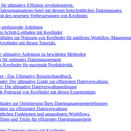
ür ultimative Effizienz revolutionieren.
Dateiorganisations-Spiel mit diesem fortschrittlichen Dateimanager.
h mit den neuesten Verbesserungen von Keofinder.
ne umfassende Anleitung
ür-Schritt-Leitfaden mit Keofinder
Leitfaden zur Nutzung von Keofinder für nahtloses Workflow-Managem
Keofinder mit diesen Tutorials.
ie ultimative Anleitung zu bewährten Methoden
en für optimales Dateimanagement
n Keofinder für maximale Produktivität.
der - Das Ultimative Benutzerhandbuch.
nder: Der ultimative Guide zur effizienten Dateiverwaltung.
er: Die ultimative Dateiverwaltungslösung
lle Potenzial von Keofinder mit diesen Expertentipps
itfaden zur Optimierung Ihres Dateimanagementerlebnisses
faden zur effizienten Dateiverwaltung
rittlichen Funktionen und anpassbaren Workflows.
 Tipps und Tricks für effizientes Dateimanagement
enten Dateiverwaltung mit Keofinder.