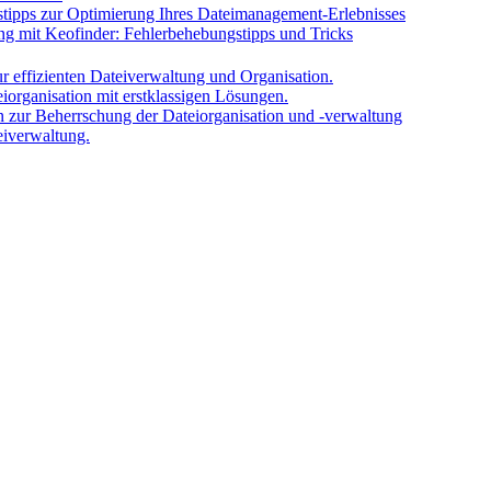
tipps zur Optimierung Ihres Dateimanagement-Erlebnisses
ng mit Keofinder: Fehlerbehebungstipps und Tricks
r effizienten Dateiverwaltung und Organisation.
iorganisation mit erstklassigen Lösungen.
en zur Beherrschung der Dateiorganisation und -verwaltung
eiverwaltung.