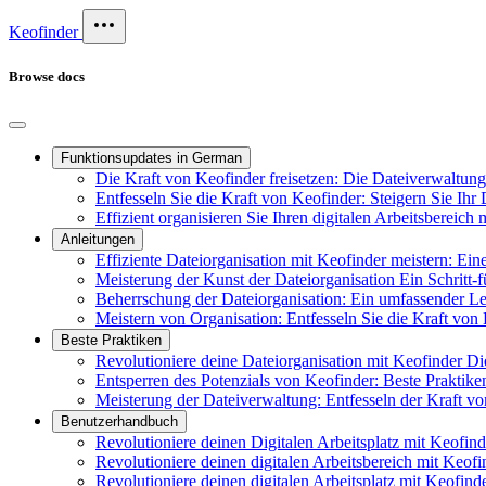
Keofinder
Browse docs
Funktionsupdates in German
Die Kraft von Keofinder freisetzen: Die Dateiverwaltung f
Entfesseln Sie die Kraft von Keofinder: Steigern Sie Ihr 
Effizient organisieren Sie Ihren digitalen Arbeitsbereic
Anleitungen
Effiziente Dateiorganisation mit Keofinder meistern: Ei
Meisterung der Kunst der Dateiorganisation Ein Schritt-f
Beherrschung der Dateiorganisation: Ein umfassender 
Meistern von Organisation: Entfesseln Sie die Kraft von 
Beste Praktiken
Revolutioniere deine Dateiorganisation mit Keofinder D
Entsperren des Potenzials von Keofinder: Beste Praktik
Meisterung der Dateiverwaltung: Entfesseln der Kraft vo
Benutzerhandbuch
Revolutioniere deinen Digitalen Arbeitsplatz mit Keofin
Revolutioniere deinen digitalen Arbeitsbereich mit Keofi
Revolutioniere deinen digitalen Arbeitsplatz mit Keofind