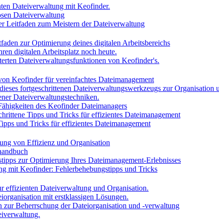
enten Dateiverwaltung mit Keofinder.
losen Dateiverwaltung
iver Leitfaden zum Meistern der Dateiverwaltung
tfaden zur Optimierung deines digitalen Arbeitsbereichs
ren digitalen Arbeitsplatz noch heute.
iterten Dateiverwaltungsfunktionen von Keofinder's.
 von Keofinder für vereinfachtes Dateimanagement
 dieses fortgeschrittenen Dateiverwaltungswerkzeugs zur Organisation u
tener Dateiverwaltungstechniken.
 Fähigkeiten des Keofinder Dateimanagers
chrittene Tipps und Tricks für effizientes Dateimanagement
Tipps und Tricks für effizientes Dateimanagement
ung von Effizienz und Organisation
shandbuch
tipps zur Optimierung Ihres Dateimanagement-Erlebnisses
ng mit Keofinder: Fehlerbehebungstipps und Tricks
r effizienten Dateiverwaltung und Organisation.
iorganisation mit erstklassigen Lösungen.
en zur Beherrschung der Dateiorganisation und -verwaltung
eiverwaltung.