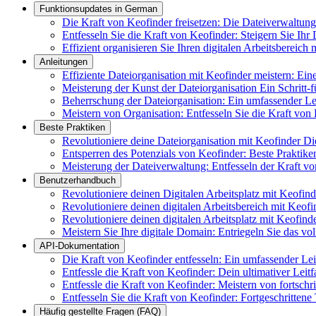
Funktionsupdates in German
Die Kraft von Keofinder freisetzen: Die Dateiverwaltung f
Entfesseln Sie die Kraft von Keofinder: Steigern Sie Ihr 
Effizient organisieren Sie Ihren digitalen Arbeitsbereic
Anleitungen
Effiziente Dateiorganisation mit Keofinder meistern: Ei
Meisterung der Kunst der Dateiorganisation Ein Schritt-f
Beherrschung der Dateiorganisation: Ein umfassender 
Meistern von Organisation: Entfesseln Sie die Kraft von 
Beste Praktiken
Revolutioniere deine Dateiorganisation mit Keofinder D
Entsperren des Potenzials von Keofinder: Beste Praktik
Meisterung der Dateiverwaltung: Entfesseln der Kraft vo
Benutzerhandbuch
Revolutioniere deinen Digitalen Arbeitsplatz mit Keofin
Revolutioniere deinen digitalen Arbeitsbereich mit Keofi
Revolutioniere deinen digitalen Arbeitsplatz mit Keofind
Meistern Sie Ihre digitale Domain: Entriegeln Sie das vo
API-Dokumentation
Die Kraft von Keofinder entfesseln: Ein umfassender Le
Entfessle die Kraft von Keofinder: Dein ultimativer Leit
Entfessle die Kraft von Keofinder: Meistern von fortsch
Entfesseln Sie die Kraft von Keofinder: Fortgeschrittene
Häufig gestellte Fragen (FAQ)