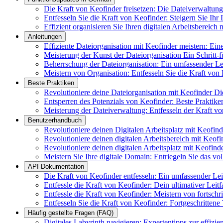
Die Kraft von Keofinder freisetzen: Die Dateiverwaltung f
Entfesseln Sie die Kraft von Keofinder: Steigern Sie Ihr 
Effizient organisieren Sie Ihren digitalen Arbeitsbereic
Anleitungen
Effiziente Dateiorganisation mit Keofinder meistern: Ei
Meisterung der Kunst der Dateiorganisation Ein Schritt-f
Beherrschung der Dateiorganisation: Ein umfassender 
Meistern von Organisation: Entfesseln Sie die Kraft von 
Beste Praktiken
Revolutioniere deine Dateiorganisation mit Keofinder D
Entsperren des Potenzials von Keofinder: Beste Praktik
Meisterung der Dateiverwaltung: Entfesseln der Kraft vo
Benutzerhandbuch
Revolutioniere deinen Digitalen Arbeitsplatz mit Keofin
Revolutioniere deinen digitalen Arbeitsbereich mit Keofi
Revolutioniere deinen digitalen Arbeitsplatz mit Keofind
Meistern Sie Ihre digitale Domain: Entriegeln Sie das vo
API-Dokumentation
Die Kraft von Keofinder entfesseln: Ein umfassender Le
Entfessle die Kraft von Keofinder: Dein ultimativer Leit
Entfessle die Kraft von Keofinder: Meistern von fortsch
Entfesseln Sie die Kraft von Keofinder: Fortgeschrittene
Häufig gestellte Fragen (FAQ)
Digitales Labyrinth navigieren: Expertentipps zur effizi