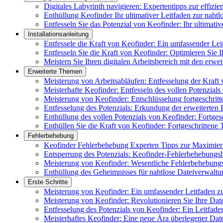
Digitales Labyrinth navigieren: Expertentipps zur effizi
Enthüllung Keofinder Ihr ultimativer Leitfaden zur naht
Entfesseln Sie das Potenzial von Keofinder: Ihr ultimat
Installationsanleitung
Entfessele die Kraft von Keofinder: Ein umfassender Lei
Entfesseln Sie die Kraft von Keofinder: Optimieren Sie Ih
Meistern Sie Ihren digitalen Arbeitsbereich mit den erwe
Erweiterte Themen
Meisterung von Arbeitsabläufen: Entfesselung der Kraft
Meisterhafte Keofinder: Entfesseln des vollen Potenzials
Meisterung von Keofinder: Entschlüsselung fortgeschrit
Entfesselung des Potenzials: Erkundung der erweiterten
Enthüllung des vollen Potenzials von Keofinder: Fortges
Enthüllen Sie die Kraft von Keofinder: Fortgeschrittene 
Fehlerbehebung
Keofinder Fehlerbehebung Experten Tipps zur Maximier
Entsperrung des Potenzials: Keofinder-Fehlerbehebung
Meisterung von Keofinder: Wesentliche Fehlerbehebungs
Enthüllung des Geheimnisses für nahtlose Dateiverwaltu
Erste Schritte
Meisterung von Keofinder: Ein umfassender Leitfaden zu
Meisterung von Keofinder: Revolutionieren Sie Ihre Date
Entfesselung des Potenzials von Keofinder: Ein Leitfad
Meisterhaftes Keofinder: Eine neue Ära überlegener Dat