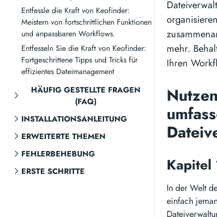
Dateiverwal
Entfessle die Kraft von Keofinder:
organisiere
Meistern von fortschrittlichen Funktionen
zusammenarb
und anpassbaren Workflows.
mehr. Behalt
Entfesseln Sie die Kraft von Keofinder:
Fortgeschrittene Tipps und Tricks für
Ihren Workf
effizientes Dateimanagement
HÄUFIG GESTELLTE FRAGEN
Nutzen
(FAQ)
umfass
INSTALLATIONSANLEITUNG
Dateiv
ERWEITERTE THEMEN
FEHLERBEHEBUNG
Kapitel
ERSTE SCHRITTE
In der Welt de
einfach jemand
Dateiverwaltu