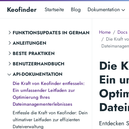
Keofinder
Startseite
Blog
Dokumentation
Home
Docs
FUNKTIONSUPDATES IN GERMAN
Die Kraft v
ANLEITUNGEN
Dateimanageme
BESTE PRAKTIKEN
Die K
BENUTZERHANDBUCH
API-DOKUMENTATION
Ein u
Die Kraft von Keofinder entfesseln:
Optim
Ein umfassender Leitfaden zur
Optimierung Ihres
Date
Dateimanagementerlebnisses
Entfessle die Kraft von Keofinder: Dein
ultimativer Leitfaden zur effizienten
Entdecken S
Dateiverwaltung