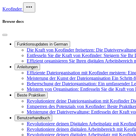
Keofinder
Browse docs
Funktionsupdates in German
Die Kraft von Keofinder freisetzen: Die Dateiverwaltung f
Entfesseln Sie die Kraft von Keofinder: Steigern Sie Ihr 
Effizient organisieren Sie Ihren digitalen Arbeitsbereic
Anleitungen
Effiziente Dateiorganisation mit Keofinder meistern: Ei
Meisterung der Kunst der Dateiorganisation Ein Schritt-f
Beherrschung der Dateiorganisation: Ein umfassender 
Meistern von Organisation: Entfesseln Sie die Kraft von 
Beste Praktiken
Revolutioniere deine Dateiorganisation mit Keofinder D
Entsperren des Potenzials von Keofinder: Beste Praktik
Meisterung der Dateiverwaltung: Entfesseln der Kraft vo
Benutzerhandbuch
Revolutioniere deinen Digitalen Arbeitsplatz mit Keofin
Revolutioniere deinen digitalen Arbeitsbereich mit Keofi
Revolutioniere deinen digitalen Arbeitsplatz mit Keofind