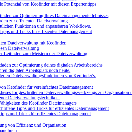
lle Potenzial von Keofinder mit diesen Expertentipps
itfaden zur Optimierung Ihres Dateimanagementerlebnisses
faden zur effizienten Dateiverwaltung
rittlichen Funktionen und anpassbaren Workflows.
 Tipps und Tricks für effizientes Dateimanagement
enten Dateiverwaltung mit Keofinder.
losen Dateiverwaltung
iver Leitfaden zum Meistern der Dateiverwaltung
tfaden zur Optimierung deines digitalen Arbeitsbereichs
ren digitalen Arbeitsplatz noch heute.
iterten Dateiverwaltungsfunktionen von Keofinder's.
 von Keofinder für vereinfachtes Dateimanagement
 dieses fortgeschrittenen Dateiverwaltungswerkzeugs zur Organisation u
tener Dateiverwaltungstechniken.
 Fähigkeiten des Keofinder Dateimanagers
chrittene Tipps und Tricks für effizientes Dateimanagement
Tipps und Tricks für effizientes Dateimanagement
ung von Effizienz und Organisation
shandbuch