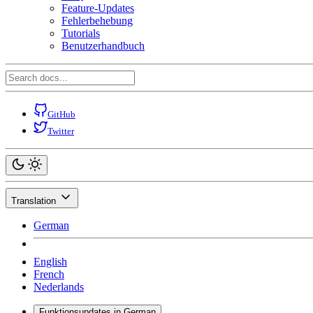
Feature-Updates
Fehlerbehebung
Tutorials
Benutzerhandbuch
GitHub
Twitter
Translation
German
English
French
Nederlands
Funktionsupdates in German