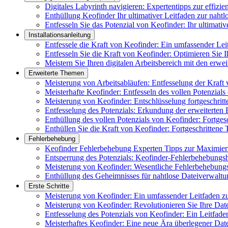
Digitales Labyrinth navigieren: Expertentipps zur effizi
Enthüllung Keofinder Ihr ultimativer Leitfaden zur naht
Entfesseln Sie das Potenzial von Keofinder: Ihr ultimat
Installationsanleitung
Entfessele die Kraft von Keofinder: Ein umfassender Lei
Entfesseln Sie die Kraft von Keofinder: Optimieren Sie Ih
Meistern Sie Ihren digitalen Arbeitsbereich mit den erwe
Erweiterte Themen
Meisterung von Arbeitsabläufen: Entfesselung der Kraft
Meisterhafte Keofinder: Entfesseln des vollen Potenzials
Meisterung von Keofinder: Entschlüsselung fortgeschrit
Entfesselung des Potenzials: Erkundung der erweiterten
Enthüllung des vollen Potenzials von Keofinder: Fortges
Enthüllen Sie die Kraft von Keofinder: Fortgeschrittene 
Fehlerbehebung
Keofinder Fehlerbehebung Experten Tipps zur Maximier
Entsperrung des Potenzials: Keofinder-Fehlerbehebung
Meisterung von Keofinder: Wesentliche Fehlerbehebungs
Enthüllung des Geheimnisses für nahtlose Dateiverwaltu
Erste Schritte
Meisterung von Keofinder: Ein umfassender Leitfaden zu
Meisterung von Keofinder: Revolutionieren Sie Ihre Date
Entfesselung des Potenzials von Keofinder: Ein Leitfad
Meisterhaftes Keofinder: Eine neue Ära überlegener Dat