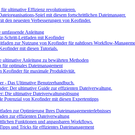
ür ultimative Effizienz revolutionieren.
Dateiorganisations-Spiel mit diesem fortschrittlichen Dateimanager.
h mit den neuesten Verbesserungen von Keofinder.
ne umfassende Anleitung
ür-Schritt-Leitfaden mit Keofinder
Leitfaden zur Nutzung von Keofinder für nahtloses Workflow-Managem
Keofinder mit diesen Tutorials.
ie ultimative Anleitung zu bewährten Methoden
en für optimales Dateimanagement
n Keofinder für maximale Produktivität.
der - Das Ultimative Benutzerhandbuch.
nder: Der ultimative Guide zur effizienten Dateiverwaltung.
er: Die ultimative Dateiverwaltungslösung
lle Potenzial von Keofinder mit diesen Expertentipps
itfaden zur Optimierung Ihres Dateimanagementerlebnisses
faden zur effizienten Dateiverwaltung
rittlichen Funktionen und anpassbaren Workflows.
 Tipps und Tricks für effizientes Dateimanagement