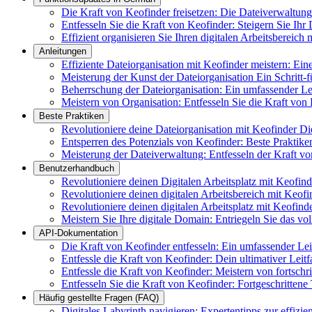
Die Kraft von Keofinder freisetzen: Die Dateiverwaltung f
Entfesseln Sie die Kraft von Keofinder: Steigern Sie Ihr 
Effizient organisieren Sie Ihren digitalen Arbeitsbereic
Anleitungen
Effiziente Dateiorganisation mit Keofinder meistern: Ei
Meisterung der Kunst der Dateiorganisation Ein Schritt-f
Beherrschung der Dateiorganisation: Ein umfassender 
Meistern von Organisation: Entfesseln Sie die Kraft von 
Beste Praktiken
Revolutioniere deine Dateiorganisation mit Keofinder D
Entsperren des Potenzials von Keofinder: Beste Praktik
Meisterung der Dateiverwaltung: Entfesseln der Kraft vo
Benutzerhandbuch
Revolutioniere deinen Digitalen Arbeitsplatz mit Keofin
Revolutioniere deinen digitalen Arbeitsbereich mit Keofi
Revolutioniere deinen digitalen Arbeitsplatz mit Keofind
Meistern Sie Ihre digitale Domain: Entriegeln Sie das vo
API-Dokumentation
Die Kraft von Keofinder entfesseln: Ein umfassender Le
Entfessle die Kraft von Keofinder: Dein ultimativer Leit
Entfessle die Kraft von Keofinder: Meistern von fortsch
Entfesseln Sie die Kraft von Keofinder: Fortgeschrittene
Häufig gestellte Fragen (FAQ)
Digitales Labyrinth navigieren: Expertentipps zur effizi