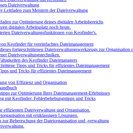
losen Dateiverwaltung
iver Leitfaden zum Meistern der Dateiverwaltung
tfaden zur Optimierung deines digitalen Arbeitsbereichs
ren digitalen Arbeitsplatz noch heute.
iterten Dateiverwaltungsfunktionen von Keofinder's.
 von Keofinder für vereinfachtes Dateimanagement
 dieses fortgeschrittenen Dateiverwaltungswerkzeugs zur Organisation u
tener Dateiverwaltungstechniken.
 Fähigkeiten des Keofinder Dateimanagers
chrittene Tipps und Tricks für effizientes Dateimanagement
Tipps und Tricks für effizientes Dateimanagement
ung von Effizienz und Organisation
shandbuch
tipps zur Optimierung Ihres Dateimanagement-Erlebnisses
ng mit Keofinder: Fehlerbehebungstipps und Tricks
r effizienten Dateiverwaltung und Organisation.
iorganisation mit erstklassigen Lösungen.
en zur Beherrschung der Dateiorganisation und -verwaltung
eiverwaltung.