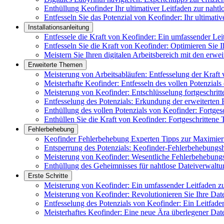
Enthüllung Keofinder Ihr ultimativer Leitfaden zur naht
Entfesseln Sie das Potenzial von Keofinder: Ihr ultimat
Installationsanleitung
Entfessele die Kraft von Keofinder: Ein umfassender Lei
Entfesseln Sie die Kraft von Keofinder: Optimieren Sie Ih
Meistern Sie Ihren digitalen Arbeitsbereich mit den erwe
Erweiterte Themen
Meisterung von Arbeitsabläufen: Entfesselung der Kraft
Meisterhafte Keofinder: Entfesseln des vollen Potenzials
Meisterung von Keofinder: Entschlüsselung fortgeschrit
Entfesselung des Potenzials: Erkundung der erweiterten
Enthüllung des vollen Potenzials von Keofinder: Fortges
Enthüllen Sie die Kraft von Keofinder: Fortgeschrittene 
Fehlerbehebung
Keofinder Fehlerbehebung Experten Tipps zur Maximier
Entsperrung des Potenzials: Keofinder-Fehlerbehebung
Meisterung von Keofinder: Wesentliche Fehlerbehebungs
Enthüllung des Geheimnisses für nahtlose Dateiverwaltu
Erste Schritte
Meisterung von Keofinder: Ein umfassender Leitfaden zu
Meisterung von Keofinder: Revolutionieren Sie Ihre Date
Entfesselung des Potenzials von Keofinder: Ein Leitfad
Meisterhaftes Keofinder: Eine neue Ära überlegener Dat