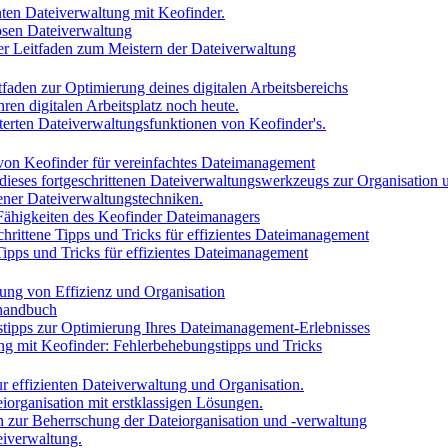
enten Dateiverwaltung mit Keofinder.
losen Dateiverwaltung
iver Leitfaden zum Meistern der Dateiverwaltung
tfaden zur Optimierung deines digitalen Arbeitsbereichs
ren digitalen Arbeitsplatz noch heute.
iterten Dateiverwaltungsfunktionen von Keofinder's.
 von Keofinder für vereinfachtes Dateimanagement
 dieses fortgeschrittenen Dateiverwaltungswerkzeugs zur Organisation u
tener Dateiverwaltungstechniken.
 Fähigkeiten des Keofinder Dateimanagers
chrittene Tipps und Tricks für effizientes Dateimanagement
Tipps und Tricks für effizientes Dateimanagement
ung von Effizienz und Organisation
shandbuch
tipps zur Optimierung Ihres Dateimanagement-Erlebnisses
ng mit Keofinder: Fehlerbehebungstipps und Tricks
r effizienten Dateiverwaltung und Organisation.
iorganisation mit erstklassigen Lösungen.
en zur Beherrschung der Dateiorganisation und -verwaltung
eiverwaltung.