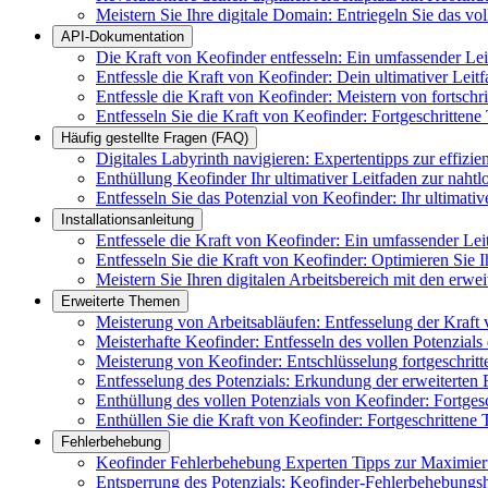
Meistern Sie Ihre digitale Domain: Entriegeln Sie das vo
API-Dokumentation
Die Kraft von Keofinder entfesseln: Ein umfassender Le
Entfessle die Kraft von Keofinder: Dein ultimativer Leit
Entfessle die Kraft von Keofinder: Meistern von fortsch
Entfesseln Sie die Kraft von Keofinder: Fortgeschrittene
Häufig gestellte Fragen (FAQ)
Digitales Labyrinth navigieren: Expertentipps zur effizi
Enthüllung Keofinder Ihr ultimativer Leitfaden zur naht
Entfesseln Sie das Potenzial von Keofinder: Ihr ultimat
Installationsanleitung
Entfessele die Kraft von Keofinder: Ein umfassender Lei
Entfesseln Sie die Kraft von Keofinder: Optimieren Sie Ih
Meistern Sie Ihren digitalen Arbeitsbereich mit den erwe
Erweiterte Themen
Meisterung von Arbeitsabläufen: Entfesselung der Kraft
Meisterhafte Keofinder: Entfesseln des vollen Potenzials
Meisterung von Keofinder: Entschlüsselung fortgeschrit
Entfesselung des Potenzials: Erkundung der erweiterten
Enthüllung des vollen Potenzials von Keofinder: Fortges
Enthüllen Sie die Kraft von Keofinder: Fortgeschrittene 
Fehlerbehebung
Keofinder Fehlerbehebung Experten Tipps zur Maximier
Entsperrung des Potenzials: Keofinder-Fehlerbehebung