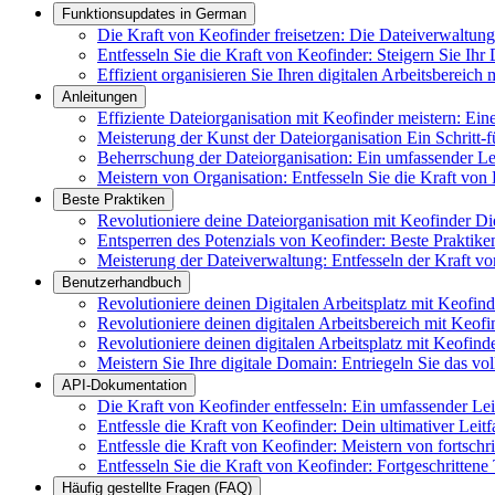
Funktionsupdates in German
Die Kraft von Keofinder freisetzen: Die Dateiverwaltung f
Entfesseln Sie die Kraft von Keofinder: Steigern Sie Ihr 
Effizient organisieren Sie Ihren digitalen Arbeitsbereic
Anleitungen
Effiziente Dateiorganisation mit Keofinder meistern: Ei
Meisterung der Kunst der Dateiorganisation Ein Schritt-f
Beherrschung der Dateiorganisation: Ein umfassender 
Meistern von Organisation: Entfesseln Sie die Kraft von 
Beste Praktiken
Revolutioniere deine Dateiorganisation mit Keofinder D
Entsperren des Potenzials von Keofinder: Beste Praktik
Meisterung der Dateiverwaltung: Entfesseln der Kraft vo
Benutzerhandbuch
Revolutioniere deinen Digitalen Arbeitsplatz mit Keofin
Revolutioniere deinen digitalen Arbeitsbereich mit Keofi
Revolutioniere deinen digitalen Arbeitsplatz mit Keofind
Meistern Sie Ihre digitale Domain: Entriegeln Sie das vo
API-Dokumentation
Die Kraft von Keofinder entfesseln: Ein umfassender Le
Entfessle die Kraft von Keofinder: Dein ultimativer Leit
Entfessle die Kraft von Keofinder: Meistern von fortsch
Entfesseln Sie die Kraft von Keofinder: Fortgeschrittene
Häufig gestellte Fragen (FAQ)