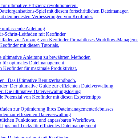
ür ultimative Effizienz revolutionieren.
Dateiorganisations-Spiel mit diesem fortschrittlichen Dateimanager.
h mit den neuesten Verbesserungen von Keofinder.
ne umfassende Anleitung
ür-Schritt-Leitfaden mit Keofinder
Leitfaden zur Nutzung von Keofinder für nahtloses Workflow-Managem
Keofinder mit diesen Tutorials.
ie ultimative Anleitung zu bewährten Methoden
en für optimales Dateimanagement
n Keofinder für maximale Produktivität.
der - Das Ultimative Benutzerhandbuch.
nder: Der ultimative Guide zur effizienten Dateiverwaltung.
er: Die ultimative Dateiverwaltungslösung
lle Potenzial von Keofinder mit diesen Expertentipps
itfaden zur Optimierung Ihres Dateimanagementerlebnisses
faden zur effizienten Dateiverwaltung
rittlichen Funktionen und anpassbaren Workflows.
 Tipps und Tricks für effizientes Dateimanagement
enten Dateiverwaltung mit Keofinder.