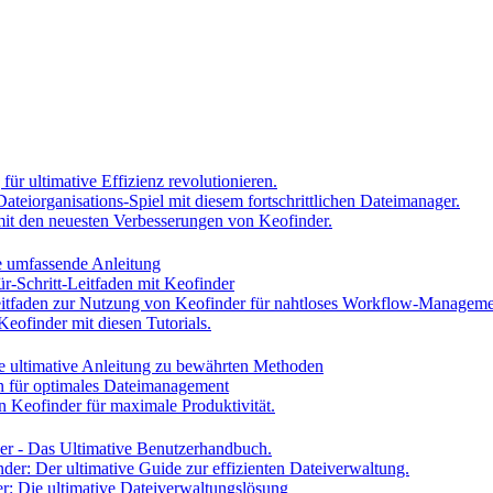
ür ultimative Effizienz revolutionieren.
Dateiorganisations-Spiel mit diesem fortschrittlichen Dateimanager.
h mit den neuesten Verbesserungen von Keofinder.
ne umfassende Anleitung
ür-Schritt-Leitfaden mit Keofinder
Leitfaden zur Nutzung von Keofinder für nahtloses Workflow-Managem
Keofinder mit diesen Tutorials.
ie ultimative Anleitung zu bewährten Methoden
en für optimales Dateimanagement
n Keofinder für maximale Produktivität.
der - Das Ultimative Benutzerhandbuch.
nder: Der ultimative Guide zur effizienten Dateiverwaltung.
er: Die ultimative Dateiverwaltungslösung