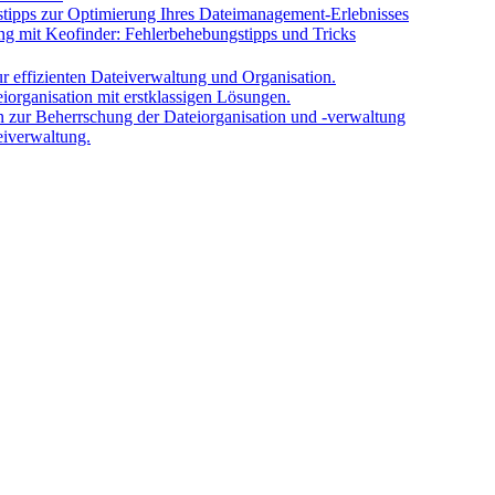
tipps zur Optimierung Ihres Dateimanagement-Erlebnisses
ng mit Keofinder: Fehlerbehebungstipps und Tricks
r effizienten Dateiverwaltung und Organisation.
iorganisation mit erstklassigen Lösungen.
en zur Beherrschung der Dateiorganisation und -verwaltung
eiverwaltung.