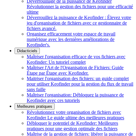
Déverrouillage de la puissance de Keofinder
Révolutionner la gestion des fichiers pour une efficacité
ultime
Déverrouillez la puissance de Keofinder : Élevez votre
jeu d'organisation de fichiers avec ce gestionnaire de
fichiers avancé.
Organisez efficacement votre espace de travail
numérique avec les dernières améliorations de
Keofinder's.
Didacticiels
Maîtriser l'organisation efficace de vos fichiers avec
Keofinder: Un tutoriel complet
Maîtriser l'Art de l'Organisation de Fichiers: Guide
Étape par Étape avec Keofinder.
Maitriser l'organisation des fichiers: un guide complet
pour utiliser Keofinder pour la gestion du flux de travail
sans faille
Maîtriser l'organisation: Débloquez la puissance de
Keofinder avec ces tutoriels
Meilleures pratiques
Révolutionnez votre organisation de fichiers avec
Keofinder Le guide ultime des meilleures pratiques
Débloquer le potentiel de Keofinder: Meilleures
pratiques pour une gestion optimale des fichiers
Maîtrise de la gestion de fichiers: libérer la puissance de