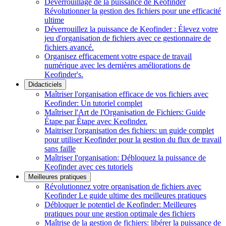
Déverrouillage de la puissance de Keofinder
Révolutionner la gestion des fichiers pour une efficacité
ultime
Déverrouillez la puissance de Keofinder : Élevez votre
jeu d'organisation de fichiers avec ce gestionnaire de
fichiers avancé.
Organisez efficacement votre espace de travail
numérique avec les dernières améliorations de
Keofinder's.
Didacticiels
Maîtriser l'organisation efficace de vos fichiers avec
Keofinder: Un tutoriel complet
Maîtriser l'Art de l'Organisation de Fichiers: Guide
Étape par Étape avec Keofinder.
Maitriser l'organisation des fichiers: un guide complet
pour utiliser Keofinder pour la gestion du flux de travail
sans faille
Maîtriser l'organisation: Débloquez la puissance de
Keofinder avec ces tutoriels
Meilleures pratiques
Révolutionnez votre organisation de fichiers avec
Keofinder Le guide ultime des meilleures pratiques
Débloquer le potentiel de Keofinder: Meilleures
pratiques pour une gestion optimale des fichiers
Maîtrise de la gestion de fichiers: libérer la puissance de