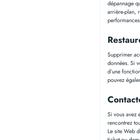
dépannage que
arrière-plan,
performances
Restaur
Supprimer acc
données. Si v
d’une fonction
pouvez égalem
Contact
Si vous avez 
rencontrez tou
Le site Web d
ticket ou dem